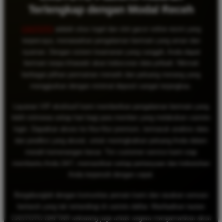
Terlengkap dengan Modal Receh
CASTOTO
adalah situs togel dan slot gacor online resmi yang
terpercaya, menawarkan pengalaman bermain yang aman dan
nyaman. Dengan sistem keamanan yang canggih, Anda dapat
bermain tanpa khawatir akan kebocoran data pribadi. Nikmati
berbagai pilihan permainan menarik dan peluang menang yang
menggiurkan dengan minimal deposit sangat terjangkau.
Layanan VIP eksklusif kami memberikan pengalaman bermain yang
lebih istimewa setiap hari bagi para member yang melakukan castoto
login. Dapatkan akses ke fitur-fitur premium, termasuk analisis data
dan prediksi yang akurat, untuk meningkatkan peluang Anda dalam
meraih kemenangan besar. Tim customer service kami siap
membantu Anda 24/7, memastikan setiap pertanyaan dan kebutuhan
Anda terpenuhi dengan cepat.
Bergabunglah dengan komunitas pemain kami dan rasakan sensasi
bertaruh yang tak tertandingi di castoto daftar. Manfaatkan tautan
CASTOTO DAFTAR sekarang juga untuk segera mengamankan akun