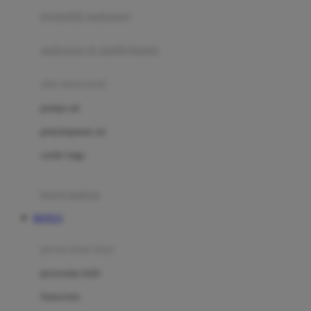
pengolah makanan
Joolz
Jujube
makanan & multivitamin
K
alat menyusui
Kiddycuts
pompa asi
Kumon
penyimpanan asi
L
cooler bags
Leapfrog
kursi makan
Leclerc
BONUS
Lee Vierra
Lillebaby
perawatan bayi
Little Bird Told Me
perawatan kulit
Little Miss Janis
Sunscreen