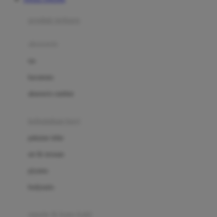
Azetabio
produk terbaru
B
aksesoris
Baabaasheepz
tas
Babiators
kacamata
Baby Dove
aksesoris rambut
Baby Jogger
Baby Rovega
kebutuhan bayi
Babybee
pakaian tidur
Banana Boat
set & terusan
Banz
piyama
Barbie
bodysuits
Beaba
Beauty Barn
sepatu & kaus kaki