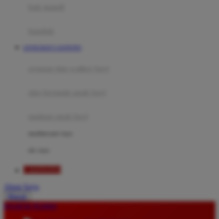
Moby
bak mandi
Momami
handuk
Mothercare
LIVECHAT CASTOTO
Mustela
ayunan dan walker bayi
My Buddy Tag
My K
alas bermain anak bayi
N
mainan anak bayi
Naif
mothercare toys
Nike
elc toys
Nordic Natural
CASTOTO
Nuby
Akun Saya
Nuna
Masuk
lewati ke Konten
O