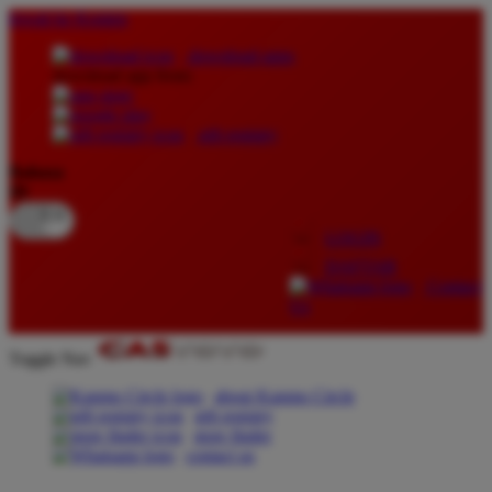
lewati ke Konten
download apps
download app from:
gift registry
Bahasa
ID
LOGIN
DAFTAR
Contact
Us
Toggle Nav
about Kanmo Circle
gift registry
store finder
contact us