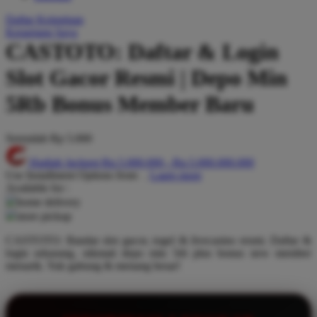
Q
Daftar Keinginan
Keranjang Saya
QV Baby
CASTOTO: Daftar & Login
R
Slot Gacor Resmi | Depo Min
Real Shades
5Rb Bonus Member Baru
Red Castle
Serendah
Rp 5.000
Ribbon Madness
Hadiah Jackpot
Rp.5.000.000
-
Rp.5.000.000.000
S
Use Installment Options from
.
Laarn more
Available for :
Sebamed
home delivery
store pickup
Silver Cross
CASTOTO: Bandar slot gacor, togel & livecasino resmi. Daftar &
Simply Idea
login sekarang, nikmati depo min 5rb plus bonus new member
menarik. Yuk gabung & menang besar!
Skip Hop
Spectra