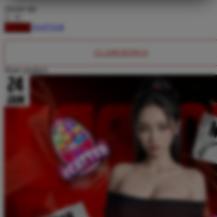
Twistshake
choose qty
TY Toys
DAFTAR
LOGIN
U
CLAIM BONUS
Share product:
V
Veja
Vitaflow
Vtech
W
Waterland
Wellness
X